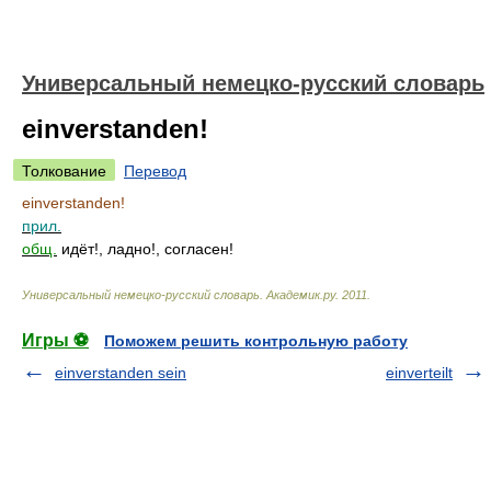
Универсальный немецко-русский словарь
einverstanden!
Толкование
Перевод
einverstanden!
прил.
общ.
идёт!, ладно!, согласен!
Универсальный немецко-русский словарь
.
Академик.ру
.
2011
.
Игры ⚽
Поможем решить контрольную работу
einverstanden sein
einverteilt