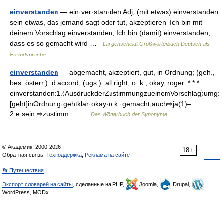
einverstanden
— ein·ver·stan·den Adj; (mit etwas) einverstanden
sein etwas, das jemand sagt oder tut, akzeptieren: Ich bin mit
deinem Vorschlag einverstanden; Ich bin (damit) einverstanden,
dass es so gemacht wird …
Langenscheidt Großwörterbuch Deutsch als
Fremdsprache
einverstanden
— abgemacht, akzeptiert, gut, in Ordnung; (geh.,
bes. österr.): d accord; (ugs.): all right, o. k., okay, roger. * * *
einverstanden:1.〈AusdruckderZustimmungzueinemVorschlag〉umg:
[geht]inOrdnung·gehtklar·okay·o.k.·gemacht;auch⇨ja(1)–
2.e.sein:⇨zustimm… …
Das Wörterbuch der Synonyme
© Академик, 2000-2026
18+
Обратная связь:
Техподдержка
,
Реклама на сайте
👣 Путешествия
Экспорт словарей на сайты
, сделанные на PHP,
Joomla,
Drupal,
WordPress, MODx.